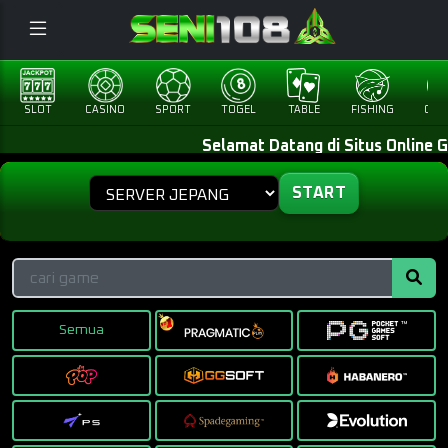
SLOT
CASINO
SPORT
TOGEL
TABLE
FISHING
COCK
Selamat Datang di Situs Online 
START
Pilih Server
Semua